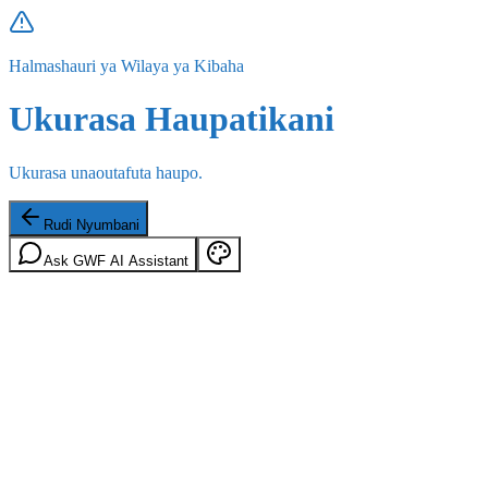
Halmashauri ya Wilaya ya Kibaha
Ukurasa Haupatikani
Ukurasa unaoutafuta haupo.
Rudi Nyumbani
Ask GWF AI Assistant