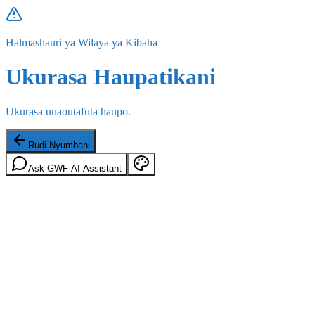
Halmashauri ya Wilaya ya Kibaha
Ukurasa Haupatikani
Ukurasa unaoutafuta haupo.
Rudi Nyumbani
Ask GWF AI Assistant